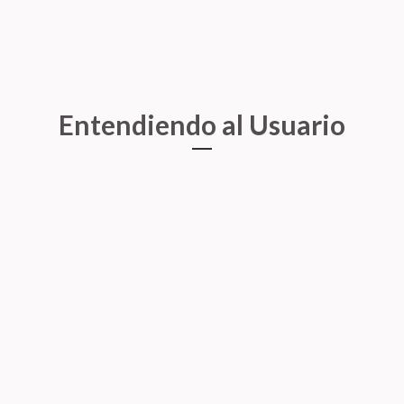
Entendiendo al Usuario
y empezar la investigación, decidí en este caso r
alizar diferentes user Journey, pain points, etc.
os
acer una representación de los usuarios ideales que utiliz