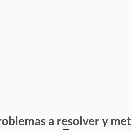
El proyecto de Sushi N
decidí realizar debido
asiática
. Mis objetivo
personalizar y pedir su
aplicaciones ya existe
tipos de comida a domi
IR A
roblemas a resolver y met